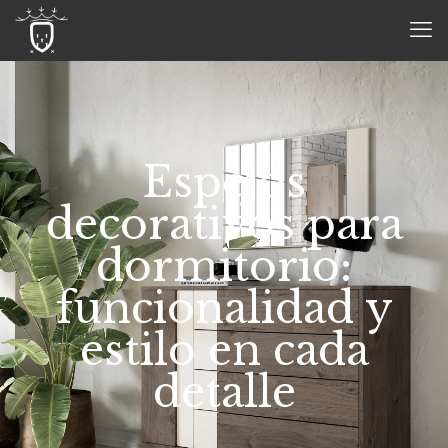
Espejos
decorativos para
dormitorio:
funcionalidad y
estilo en cada
detalle