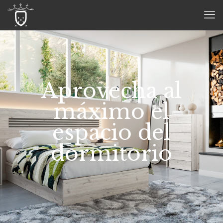
Aprovecha al
máximo el
espacio del
dormitorio