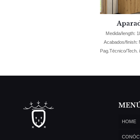
Aparad
Medida/length: 
Acabados/finish: 
Pag.Técnico/Tech. i
MEN
HOME
CONÓC