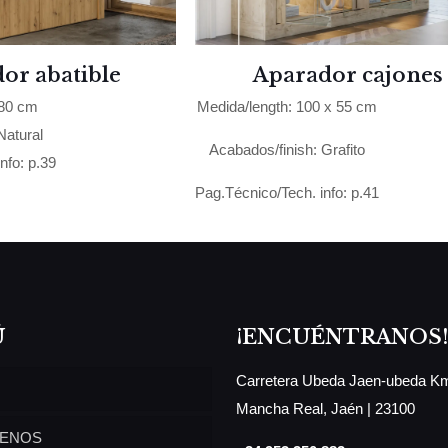
or abatible
Aparador cajones
180 cm
Medida/length: 100 x 55 cm
Natural
Acabados/finish: Grafito
nfo: p.39
Pag.Técnico/Tech. info: p.41
Ú
¡ENCUÉNTRANOS!
Carretera Ubeda Jaen-ubeda Km
Mancha Real, Jaén | 23100
ENOS