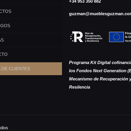
+34 953 350 882
CTOS
guzman@mueblesguzman.co
OGOS
AS
CTO
Programa Kit Digital cofinanc
 DE CLIENTES
los Fondos Next Generation (
Mecanismo de Recuperación 
Resilencia
dios