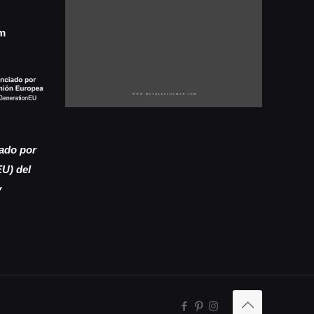
m
iado por
EU) del
y