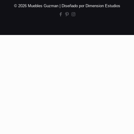
© 2026 Muebles Guzman | Diseñado por Dimension Estudios
Inicio
/
Ampliación +Nature
/
Estanterías
modulares
/
Estantería 2
Estantería 2
Medida/length: 192 cm
Acabados/finish: Carbón
Pag.Técnico/Tech. info: p.71
Categorías:
Ampliación +Nature
,
Estanterías