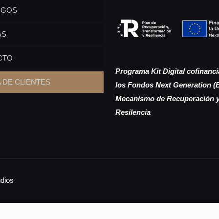
OGOS
AS
CTO
Programa Kit Digital cofinanc
 DE CLIENTES
los Fondos Next Generation (
Mecanismo de Recuperación 
Resilencia
dios