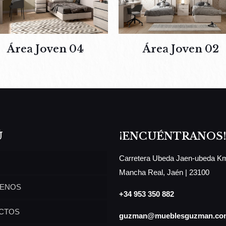
Área Joven 04
Área Joven 02
Ú
¡ENCUÉNTRANOS!
Carretera Ubeda Jaen-ubeda Km
Mancha Real, Jaén | 23100
ENOS
+34 953 350 882
CTOS
guzman@mueblesguzman.co