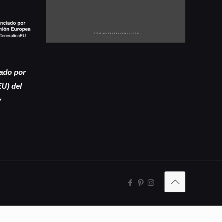
iado por
EU) del
y