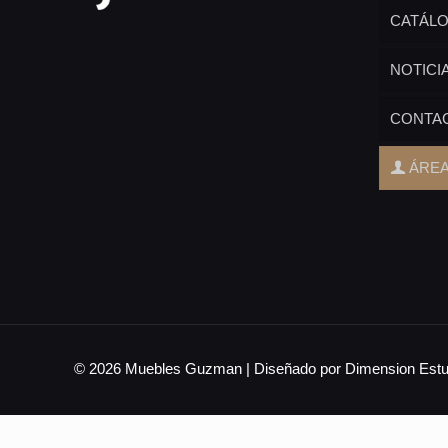
CATÁL
NOTICI
CONTA
ÁREA
© 2026 Muebles Guzman | Diseñado por Dimension Estu
Inicio
/
Ambiente Joven
/
Área Joven 01