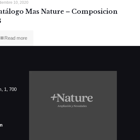
tiembre 10, 2020
atálogo Mas Nature – Composicion
3
Read more
, 1, 700
m