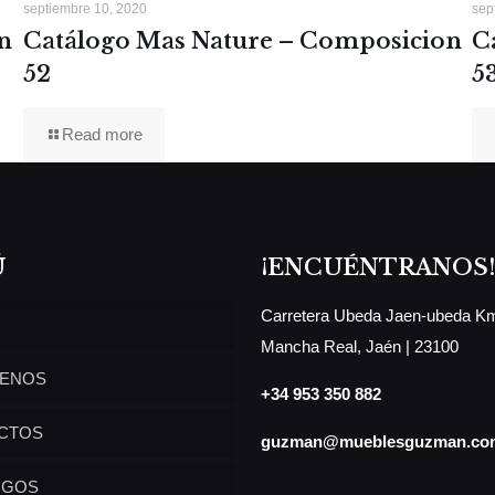
septiembre 10, 2020
sep
Catálogo Mas Nature – Composicion
C
n
52
5
Read more
Ú
¡ENCUÉNTRANOS!
Carretera Ubeda Jaen-ubeda Km
Mancha Real, Jaén | 23100
ENOS
+34 953 350 882
CTOS
guzman@mueblesguzman.co
OGOS