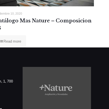
tiembre 10, 2020
atálogo Mas Nature – Composicion
3
Read more
, 1, 700
m