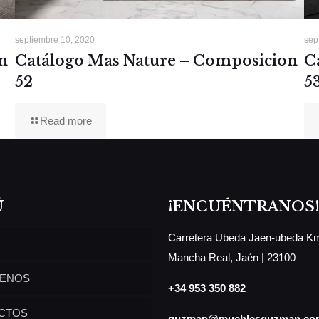
septiembre 10, 2020
sep
Catálogo Mas Nature – Composicion
C
n
52
5
Read more
Ú
¡ENCUÉNTRANOS!
Carretera Ubeda Jaen-ubeda Km
Mancha Real, Jaén | 23100
ENOS
+34 953 350 882
CTOS
guzman@mueblesguzman.co