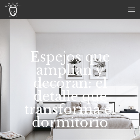
Espejos que
amplían y
decoran: el
detalle que
transforma el
dormitorio